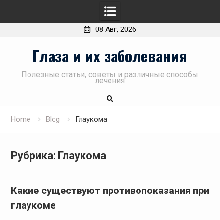
08 Авг, 2026
Skip
Глаза и их заболевания
to
content
Полезные статьи, советы и различные способы
лечения
Home
Blog
Глаукома
Рубрика:
Глаукома
Какие существуют противопоказания при
глаукоме