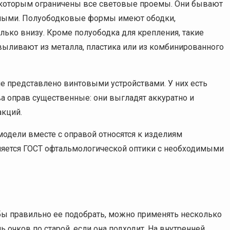
которым ограничены все световые проемы. Они бывают
ными. Полуободковые формы имеют ободки,
ько внизу. Кроме полуободка для крепления, такие
выливают из металла, пластика или из комбинированного
 представлено винтовыми устройствами. У них есть
а оправ существенные: они выгладят аккуратно и
акций.
одели вместе с оправой относятся к изделиям
аняется ГОСТ офтальмологической оптики с необходимыми
 правильно ее подобрать, можно применять несколько
 очков по старой, если она подходит. На внутренней