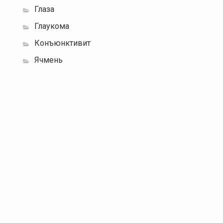
Глаза
Глаукома
Конъюнктивит
Ячмень
е