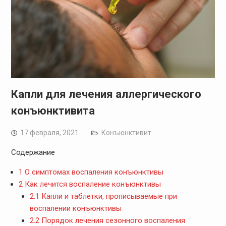
Капли для лечения аллергического
конъюнктивита
17 февраля, 2021
Конъюнктивит
Содержание
1
О симптомах воспаления конъюнктивы
2
Как лечится воспаление конъюнктивы
2.1
Капли и таблетки, прописываемые при
воспалении конъюнктивы
2.2
Порядок лечения сезонного воспаления