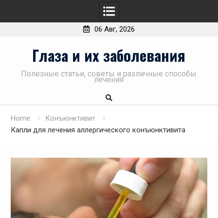
06 Авг, 2026
Skip
Глаза и их заболевания
to
content
Полезные статьи, советы и различные способы
лечения
Home
Конъюнктивит
Капли для лечения аллергического конъюнктивита