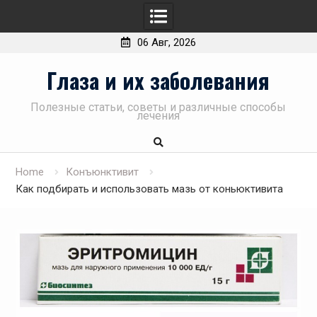
06 Авг, 2026
Skip
Глаза и их заболевания
to
content
Полезные статьи, советы и различные способы
лечения
Home
Конъюнктивит
Как подбирать и использовать мазь от коньюктивита