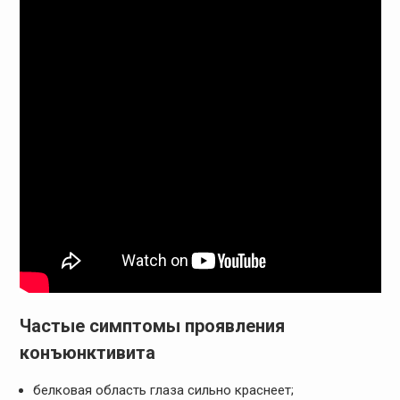
Частые симптомы проявления
конъюнктивита
белковая область глаза сильно краснеет;