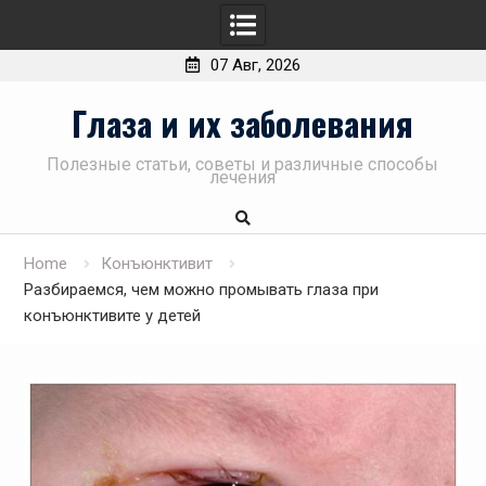
07 Авг, 2026
Skip
Глаза и их заболевания
to
content
Полезные статьи, советы и различные способы
лечения
Home
Конъюнктивит
Разбираемся, чем можно промывать глаза при
конъюнктивите у детей