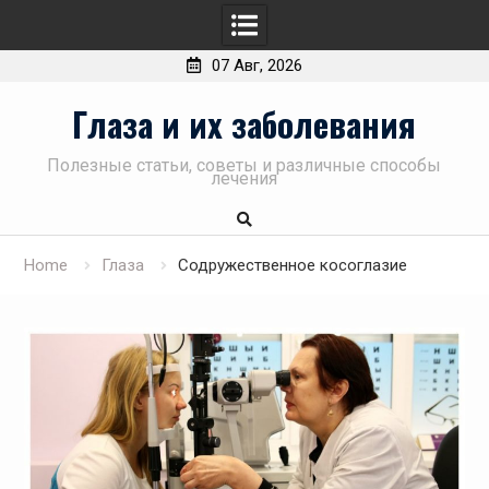
07 Авг, 2026
Skip
Глаза и их заболевания
to
content
Полезные статьи, советы и различные способы
лечения
Home
Глаза
Содружественное косоглазие