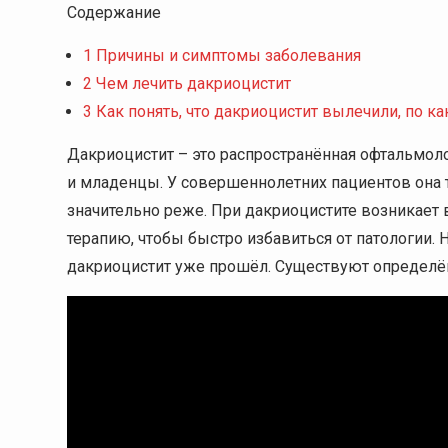
Содержание
1
Причины и симптомы заболевания
2
Чем лечить дакриоцистит
3
Как понять, что дакриоцистит вылечили, по к
Дакриоцистит – это распространённая офтальмо
и младенцы. У совершеннолетних пациентов она 
значительно реже. При дакриоцистите возникает 
терапию, чтобы быстро избавиться от патологии. 
дакриоцистит уже прошёл. Существуют определё