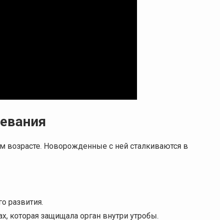
евания
ом возрасте. Новорожденные с ней сталкиваются в
о развития.
х, которая защищала орган внутри утробы.