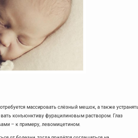
отребуется массировать слёзный мешок, а также устранят
мывать конъюнктиву фурацилиновым раствором. Глаз
ами – к примеру, левомицетином.
ся от болезни, тогда придётся соглашаться на