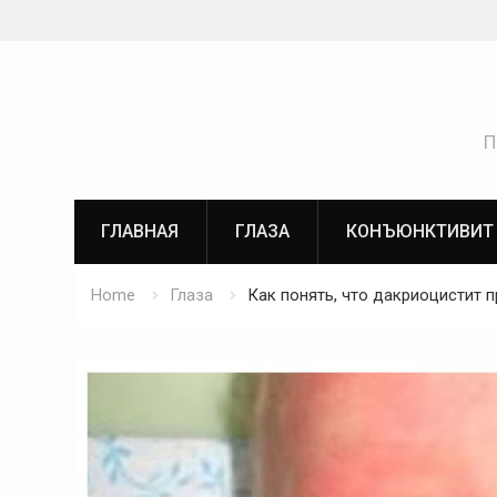
Skip
to
content
П
ГЛАВНАЯ
ГЛАЗА
КОНЪЮНКТИВИТ
Home
Глаза
Как понять, что дакриоцистит 