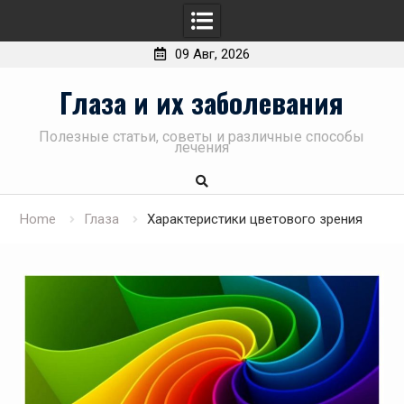
09 Авг, 2026
Skip
Глаза и их заболевания
to
content
Полезные статьи, советы и различные способы
лечения
Home
Глаза
Характеристики цветового зрения