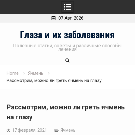
07 Авг, 2026
Skip
Глаза и их заболевания
to
content
Полезные статьи, советы и различные способы
лечения
Home
Ячмень
Рассмотрим, можно ли греть ячмень на глазу
Рассмотрим, можно ли греть ячмень
на глазу
17 февраля, 2021
Ячмень