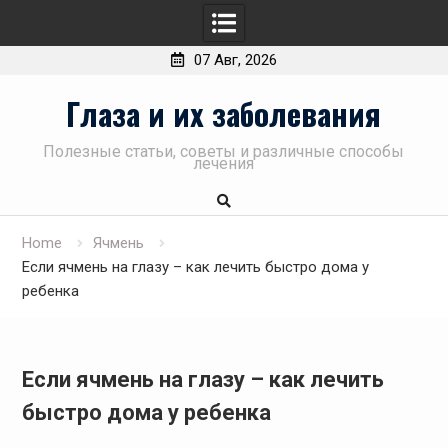
07 Авг, 2026
Skip
Глаза и их заболевания
to
content
Полезные статьи, советы и различные способы
лечения
Home
Ячмень
Если ячмень на глазу – как лечить быстро дома у
ребенка
Если ячмень на глазу – как лечить
быстро дома у ребенка