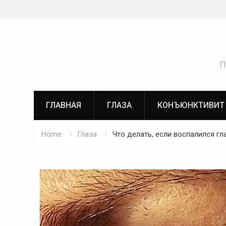
Skip
to
content
П
ГЛАВНАЯ
ГЛАЗА
КОНЪЮНКТИВИТ
Home
Глаза
Что делать, если воспалился гл