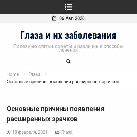
06 Авг, 2026
Skip
Глаза и их заболевания
to
content
Полезные статьи, советы и различные способы
лечения
Home
Глаза
Основные причины появления расширенных зрачков
Основные причины появления
расширенных зрачков
18 февраля, 2021
Глаза