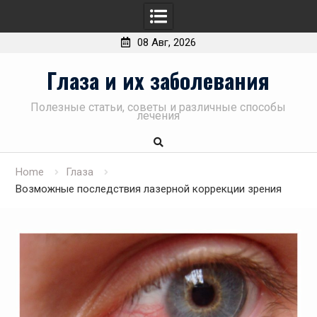
08 Авг, 2026
Skip
Глаза и их заболевания
to
content
Полезные статьи, советы и различные способы
лечения
Home
Глаза
Возможные последствия лазерной коррекции зрения