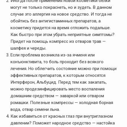
Иногда после применения новой косметики белки
могут не только покраснеть, но и зудеть. В данном
случае это аллергия на новое средство. И тогда не
обойтись без антигистаминных препаратов, а
косметику придется на время отложить подальше.
Как быстро при этом убрать неприятные симптомы?
Придет на помощь компресс из отваров трав —
шалфея и череды.
Если проблема возникла из-за ячменя или
конъюнктивита, то боль проходит без всякого
лечения. Но облегчить состояние можно при помощи
эффективных препаратов, к которым относятся
Интерферон, Альбуцид. Перед тем как закапать,
можно продезинфицировать место воспаления
домашним средством — заваркой или отваром
ромашки. Полезные компрессы — холодная борная
вода, отвар семени льна.
Как избавиться от красных глаз при внутриглазном
давлении? Поможет народное средство — настойка