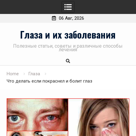
06 Авг, 2026
Skip
Глаза и их заболевания
to
content
Полезные статьи, советы и различные способы
лечения
Home
Глаза
Что делать если покраснел и болит глаз