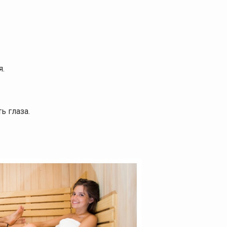
я.
ь глаза.