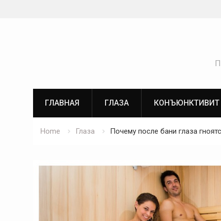
Skip
to
content
П
ГЛАВНАЯ
ГЛАЗА
КОНЪЮНКТИВИТ
Home
Глаза
Почему после бани глаза гноятс