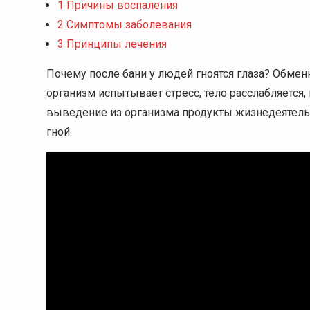
1
Причины воспаления
2
Симптомы заболевания
3
Принципы лечения
Почему после бани у людей гноятся глаза? Обме
организм испытывает стресс, тело расслабляется,
выведение из организма продукты жизнедеятельно
гной.