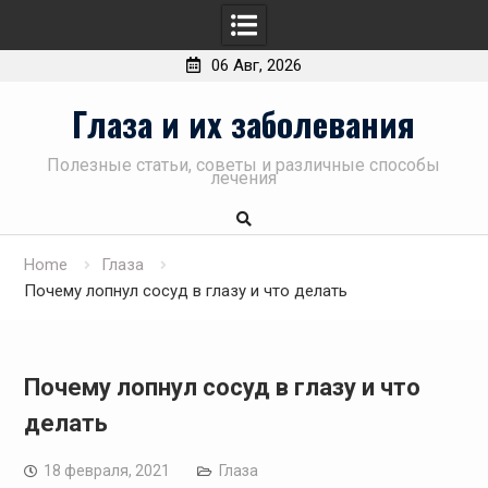
06 Авг, 2026
Skip
Глаза и их заболевания
to
content
Полезные статьи, советы и различные способы
лечения
Home
Глаза
Почему лопнул сосуд в глазу и что делать
Почему лопнул сосуд в глазу и что
делать
18 февраля, 2021
Глаза