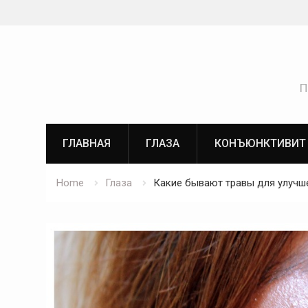
Skip
to
content
П
ГЛАВНАЯ
ГЛАЗА
КОНЪЮНКТИВИТ
Home
Глаза
Какие бывают травы для улучш