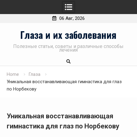
06 Авг, 2026
Skip
Глаза и их заболевания
to
content
Полезные статьи, советы и различные способы
лечения
Home
Глаза
Уникальная восстанавливающая гимнастика для глаз
по Норбекову
Уникальная восстанавливающая
гимнастика для глаз по Норбекову