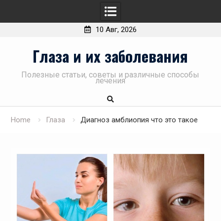
10 Авг, 2026
Skip
Глаза и их заболевания
to
content
Полезные статьи, советы и различные способы
лечения
Home
Глаза
Диагноз амблиопия что это такое