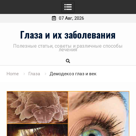
07 Авг, 2026
Skip
Глаза и их заболевания
to
content
Полезные статьи, советы и различные способы
лечения
Home
Глаза
Демодекоз глаз и век