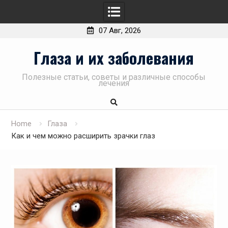
07 Авг, 2026
Skip
Глаза и их заболевания
to
content
Полезные статьи, советы и различные способы
лечения
Home
Глаза
Как и чем можно расширить зрачки глаз